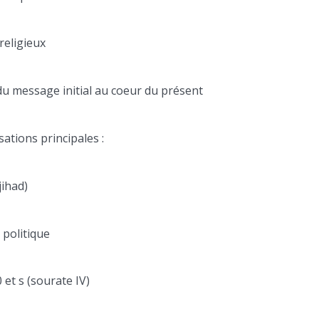
 religieux
du message initial au coeur du présent
usations principales :
jihad)
 politique
et s (sourate IV)