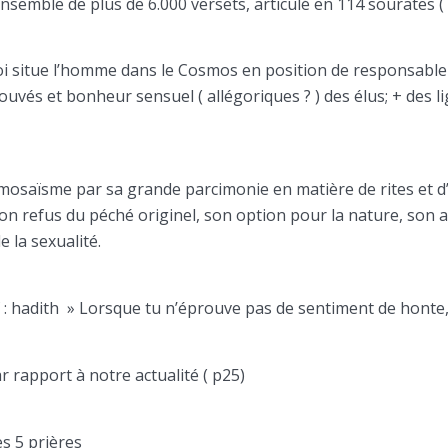
nsemble de plus de 6.000 versets, articulé en 114 sourates ( 
foi situe l’homme dans le Cosmos en position de responsable
uvés et bonheur sensuel ( allégoriques ? ) des élus; + des l
 mosaïsme par sa grande parcimonie en matière de rites et d’i
on refus du péché originel, son option pour la nature, son a
e la sexualité.
 : hadith » Lorsque tu n’éprouve pas de sentiment de honte, 
 rapport à notre actualité ( p25)
es 5 prières