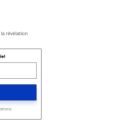
 la révélation
iel
ations.