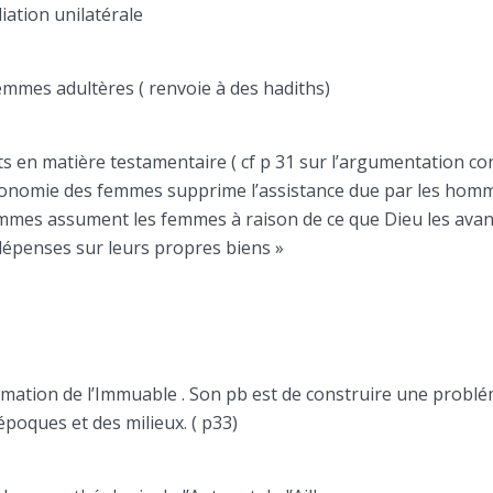
iation unilatérale
emmes adultères ( renvoie à des hadiths)
its en matière testamentaire ( cf p 31 sur l’argumentation co
utonomie des femmes supprime l’assistance due par les homme
hommes assument les femmes à raison de ce que Dieu les avant
 dépenses sur leurs propres biens »
irmation de l’Immuable . Son pb est de construire une problém
époques et des milieux. ( p33)