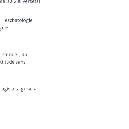
de 3 à 286 versets)
 + eschatologie :
ignes
nterdits., du
ttitude sans
agis à ta guise »