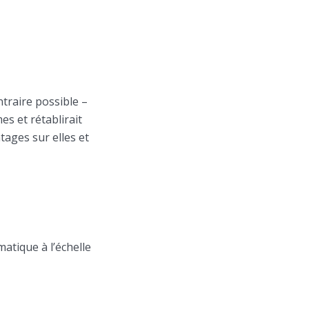
ntraire possible –
s et rétablirait
ages sur elles et
atique à l’échelle