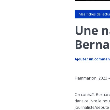
Mes fiches de lectu
Une n
Berna
Ajouter un commen
Flammarion, 2023 
On connaît Bernard
dans ce livre le n
journaliste/député 