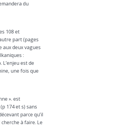
 demandera du
es 108 et
autre part (pages
gie aux deux vagues
alkaniques :
 L’enjeu est de
hine, une fois que
nne ». est
(p 174 et s) sans
décevant parce qu’il
l cherche à faire. Le