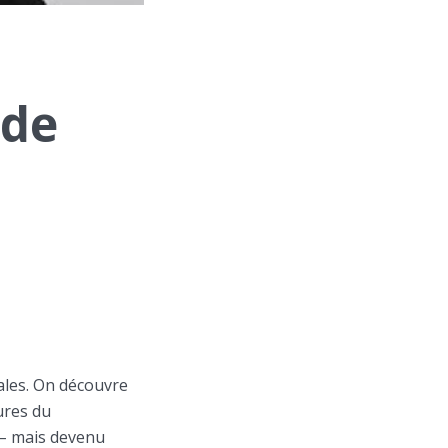
 de
ales. On découvre
ures du
 – mais devenu