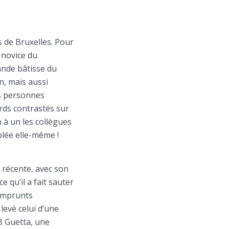
s de Bruxelles. Pour
 novice du
ande bâtisse du
n, mais aussi
es personnes
ards contrastés sur
n à un les collègues
lée elle-même !
é récente, avec son
 qu’il a fait sauter
’emprunts
levé celui d’une
B Guetta, une