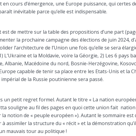
t en cours d’émergence, une Europe puissance, qui certes
paraît inévitable parce qu’elle est indispensable.
t est de mettre sur la table des propositions d’une part (pag
menter la prochaine campagne des élections de juin 2024, d’
olider l’architecture de l’Union une fois qu’elle se sera élar
, 1) L’Ukraine et la Moldavie, voire la Géorgie, 2) Les 6 pays b
, Albanie, Macédoine du nord, Bosnie-Herzégovine, Kosovo.
urope capable de tenir sa place entre les Etats-Unis et la C
 impérial de la Russie poutinienne sera passé.
 un petit regret formel. Autant le titre « La nation europée
ta souligne au fil des pages en quoi cette union fait nation 
r la notion de « peuple européen »). Autant le sommaire est 
r à assimiler la structure du « récit » et la démonstration qu’i
 un mauvais tour au politique !