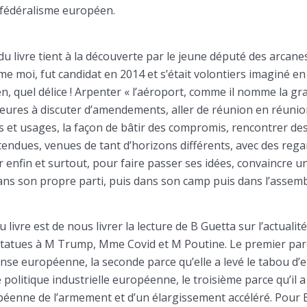
 fédéralisme européen.
du livre tient à la découverte par le jeune député des arcane
e moi, fut candidat en 2014 et s’était volontiers imaginé en
, quel délice ! Arpenter « l’aéroport, comme il nomme la gr
heures à discuter d’amendements, aller de réunion en réunio
s et usages, la façon de bâtir des compromis, rencontrer d
tendues, venues de tant d’horizons différents, avec des reg
ler enfin et surtout, pour faire passer ses idées, convaincre u
ans son propre parti, puis dans son camp puis dans l’assemb
 livre est de nous livrer la lecture de B Guetta sur l’actualit
statues à M Trump, Mme Covid et M Poutine. Le premier parce
ense européenne, la seconde parce qu’elle a levé le tabou d
politique industrielle européenne, le troisième parce qu’il a 
péenne de l’armement et d’un élargissement accéléré. Pour 